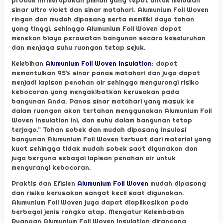
sinar ultra violet dan sinar matahari. Alumunium Foil Woven
ringan dan mudah dipasang serta memiliki daya tahan
yang tinggi, sehingga Alumunium Foil Woven dapat
menekan biaya perawatan bangunan secara keseluruhan
dan menjaga suhu ruangan tetap sejuk.
Kelebihan
Alumunium Foil Woven Insulation
: dapat
memantulkan 95% sinar panas matahari dan juga dapat
menjadi lapisan penahan air sehingga mengurangi risiko
kebocoran yang mengakibatkan kerusakan pada
bangunan Anda. Panas sinar matahari yang masuk ke
dalam ruangan akan tertahan menggunakan Alumunium Foil
Woven Insulation ini, dan suhu dalam bangunan tetap
terjaga.” Tahan sobek dan mudah dipasang Insulasi
bangunan Alumunium Foil Woven terbuat dari material yang
kuat sehingga tidak mudah sobek saat digunakan dan
juga berguna sebagai lapisan penahan air untuk
mengurangi kebocoran.
Praktis dan Efisien
Alumunium Foil Woven
mudah dipasang
dan risiko kerusakan sangat kecil saat digunakan.
Alumunium Foil Woven juga dapat diaplikasikan pada
berbagai jenis rangka atap. Mengatur Kelembaban
Ruangan Alumunium Foil Woven Insulation dirancang