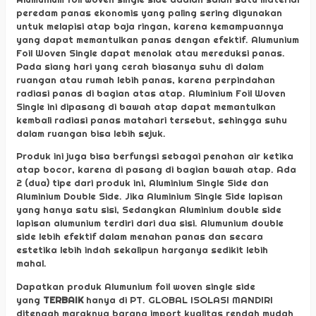
peredam panas ekonomis yang paling sering digunakan
untuk melapisi atap baja ringan, karena kemampuannya
yang dapat memantulkan panas dengan efektif. Alumunium
Foil Woven Single dapat menolak atau mereduksi panas.
Pada siang hari yang cerah biasanya suhu di dalam
ruangan atau rumah lebih panas, karena perpindahan
radiasi panas di bagian atas atap. Aluminium Foil Woven
Single ini dipasang di bawah atap dapat memantulkan
kembali radiasi panas matahari tersebut, sehingga suhu
dalam ruangan bisa lebih sejuk.
Produk ini juga bisa berfungsi sebagai penahan air ketika
atap bocor, karena di pasang di bagian bawah atap. Ada
2 (dua) tipe dari produk ini, Aluminium Single Side dan
Aluminium Double Side. Jika Aluminium Single Side lapisan
yang hanya satu sisi, Sedangkan Aluminium double side
lapisan alumunium terdiri dari dua sisi. Alumunium double
side lebih efektif dalam menahan panas dan secara
estetika lebih indah sekalipun harganya sedikit lebih
mahal.
Dapatkan produk Alumunium foil woven single side
yang
TERBAIK
hanya di PT. GLOBAL ISOLASI MANDIRI
ditengah maraknya barang import kualitas rendah mudah