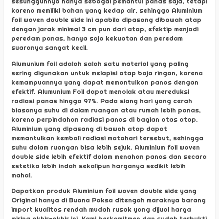
sesungguhnya hanya sebagai pemantul panas saja, tetapi
karena memiliki bahan yang kedap air, sehingga Aluminium
foil woven double side ini apabila dipasang dibawah atap
dengan jarak minimal 3 cm pun dari atap, efektip menjadi
peredam panas, hanya saja kekuatan dan peredam
suaranya sangat kecil.
Alumunium foil adalah salah satu material yang paling
sering digunakan untuk melapisi atap baja ringan, karena
kemampuannya yang dapat memantulkan panas dengan
efektif. Alumunium Foil dapat menolak atau mereduksi
radiasi panas hingga 97%. Pada siang hari yang cerah
biasanya suhu di dalam ruangan atau rumah lebih panas,
karena perpindahan radiasi panas di bagian atas atap.
Aluminium yang dipasang di bawah atap dapat
memantulkan kembali radiasi matahari tersebut, sehingga
suhu dalam ruangan bisa lebih sejuk. Aluminium foil woven
double side lebih efektif dalam menahan panas dan secara
estetika lebih indah sekalipun harganya sedikit lebih
mahal.
Dapatkan produk Aluminium foil woven double side yang
Original hanya di Buana Paksa ditengah maraknya barang
import kualitas rendah mudah rusak yang dijual harga
miring akhir-akhir ini. Kami berkomitmen dan sudah terbukti