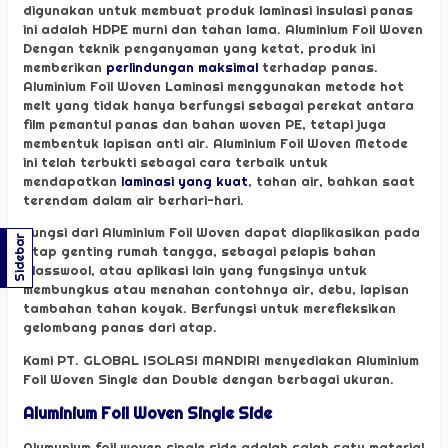
digunakan untuk membuat produk laminasi insulasi panas
ini adalah HDPE murni dan tahan lama. Aluminium Foil Woven
Dengan teknik penganyaman yang ketat, produk ini
memberikan
perlindungan maksimal
terhadap panas.
Aluminium Foil Woven Laminasi menggunakan metode hot
melt yang tidak hanya berfungsi sebagai perekat antara
film pemantul panas dan bahan woven PE, tetapi juga
membentuk lapisan anti air. Aluminium Foil Woven Metode
ini telah terbukti sebagai cara terbaik untuk
mendapatkan
laminasi yang kuat
, tahan air, bahkan saat
terendam dalam air berhari-hari.
Fungsi dari Aluminium Foil Woven dapat diaplikasikan pada
Sidebar
atap genting rumah tangga, sebagai pelapis bahan
glasswool, atau aplikasi lain yang fungsinya untuk
membungkus atau menahan contohnya air, debu, lapisan
tambahan tahan koyak. Berfungsi untuk merefleksikan
gelombang panas dari atap.
Kami PT. GLOBAL ISOLASI MANDIRI menyediakan Aluminium
Foil Woven Single dan Double dengan berbagai ukuran.
Aluminium Foil Woven Single Side
Alumunium foil woven single side adalah salah satu material