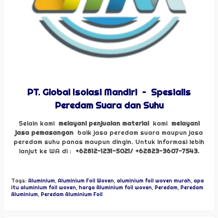
PT. Global Isolasi Mandiri
–
Spesialis
Peredam Suara dan Suhu
Selain kami
melayani penjualan material
kami
melayani
jasa pemasangan
baik jasa peredam suara maupun jasa
peredam suhu panas maupun dingin. Untuk informasi lebih
lanjut ke WA di :
+62812-1231-5021/ +62823-3607-7543.
Tags:
Aluminium
,
Aluminium Foil Woven
,
aluminium foil woven murah
,
apa
itu aluminium foil woven
,
harga Aluminium foil woven
,
Peredam
,
Peredam
Aluminium
,
Peredam Aluminium Foil